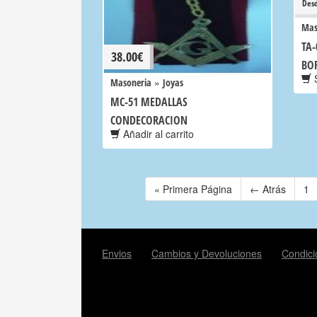
Des
Mas
TA-
38.00
€
BO
S
»
Masoneria
Joyas
MC-51 MEDALLAS
CONDECORACION
Añadir al carrito
« Primera Página
← Atrás
1
Envios
Cambios y Devoluciones
Condici