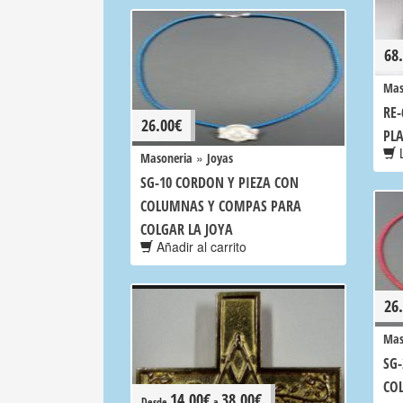
68
Mas
RE
26.00
€
PL
L
»
Masoneria
Joyas
SG-10 CORDON Y PIEZA CON
COLUMNAS Y COMPAS PARA
COLGAR LA JOYA
Añadir al carrito
26
Mas
SG-
CO
14.00
€
38.00
€
Desde
a