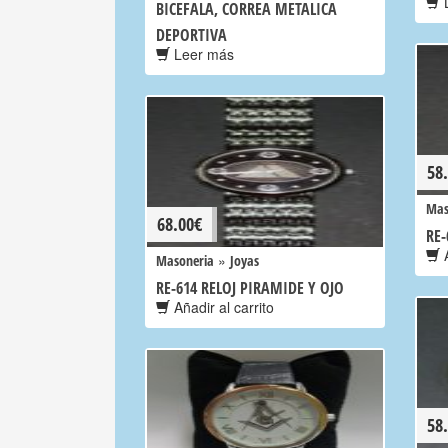
L
BICEFALA, CORREA METALICA
DEPORTIVA
Leer más
58
Mas
68.00
€
RE-
A
»
Masoneria
Joyas
RE-614 RELOJ PIRAMIDE Y OJO
Añadir al carrito
58