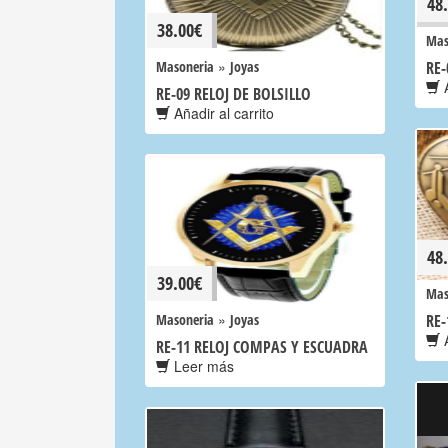
48
38.00
€
Mas
»
Masoneria
Joyas
RE-
A
RE-09 RELOJ DE BOLSILLO
Añadir al carrito
48
39.00
€
Mas
»
Masoneria
Joyas
RE-
A
RE-11 RELOJ COMPAS Y ESCUADRA
Leer más