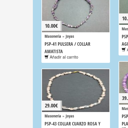
10
10.00
€
Mas
»
Masoneria
Joyas
PSP
PSP-41 PULSERA / COLLAR
AG
A
AMATISTA
Añadir al carrito
39
29.00
€
Mas
»
Masoneria
Joyas
PSP
PSP-43 COLLAR CUARZO ROSA Y
PLA