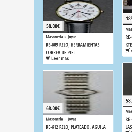
18
58.00
€
Mas
»
Masoneria
Joyas
RE-
RE-609 RELOJ HERRAMIENTAS
KTE
A
CORREA DE PIEL
Leer más
58
68.00
€
Mas
»
Masoneria
Joyas
RE-
RE-612 RELOJ PLATEADO, AGUILA
LA