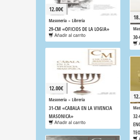
12.00
€
18
»
Masoneria
Libreria
29-CM «OFICIOS DE LA LOGIA»
Mas
Añadir al carrito
30
A
12.00
€
12
»
Masoneria
Libreria
31-CM «CABALA EN LA VIVENCIA
Mas
MASONICA»
32
Añadir al carrito
EN
TE
A