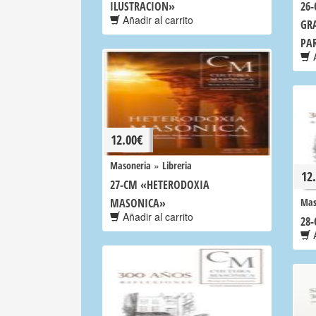
ILUSTRACION»
26
Añadir al carrito
GRA
PA
A
12.00
€
»
Masoneria
Libreria
12
27-CM «HETERODOXIA
MASONICA»
Mas
Añadir al carrito
28
A