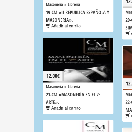
12
»
Masoneria
Libreria
19-CM «II REPUBLICA ESPAÑOLA Y
Mas
MASONERIA».
20-
Añadir al carrito
SIM
A
12.00
€
12
»
Masoneria
Libreria
21-CM «MASONERÍA EN EL 7º
Mas
ARTE».
22
Añadir al carrito
MA
A