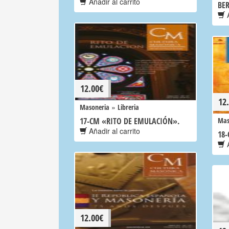
Añadir al carrito
BE
A
12.00
€
12
»
Masoneria
Libreria
17-CM «RITO DE EMULACIÓN».
Mas
Añadir al carrito
18
A
12.00
€