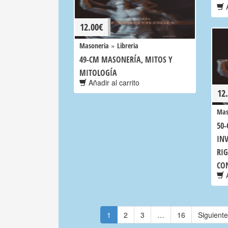
A
12.00
€
»
Masoneria
Libreria
49-CM MASONERÍA, MITOS Y
MITOLOGÍA
Añadir al carrito
12
Mas
50
INV
RIG
CO
A
1
2
3
…
16
Siguient