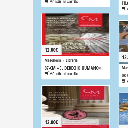
Añadir al carrito
FIL
A
12.00
€
12
»
Masoneria
Libreria
07-CM «EL DERECHO HUMANO».
Mas
Añadir al carrito
08
A
12.00
€