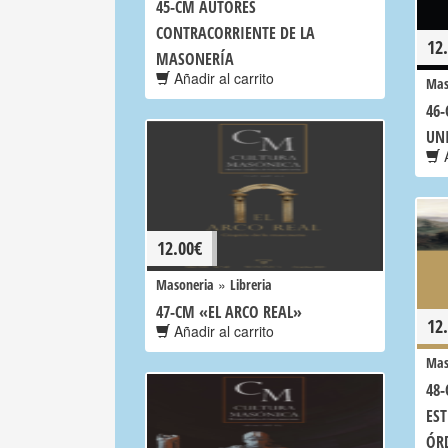
45-CM AUTORES
CONTRACORRIENTE DE LA
12
MASONERÍA
Añadir al carrito
Mas
46
UN
A
12.00
€
»
Masoneria
Libreria
47-CM «EL ARCO REAL»
12
Añadir al carrito
Mas
48-
ES
ÓRD