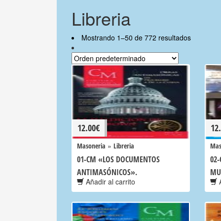
Libreria
Mostrando 1–50 de 772 resultados
12.00
€
12
»
Masoneria
Libreria
Mas
01-CM «LOS DOCUMENTOS
02-
ANTIMASÓNICOS».
MU
Añadir al carrito
A