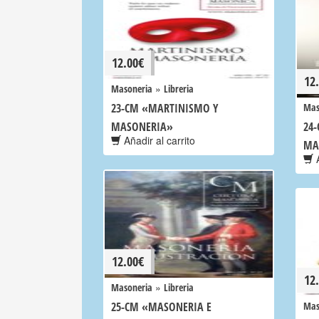
12.00
€
12
»
Masoneria
Libreria
23-CM «MARTINISMO Y
Mas
MASONERIA»
24-
Añadir al carrito
MA
A
12.00
€
12
»
Masoneria
Libreria
25-CM «MASONERIA E
Mas