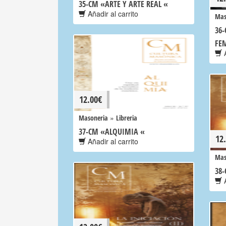
35-CM «ARTE Y ARTE REAL «
Añadir al carrito
Mas
36
FE
A
12.00
€
»
Masoneria
Libreria
37-CM «ALQUIMIA «
12
Añadir al carrito
Mas
38-
A