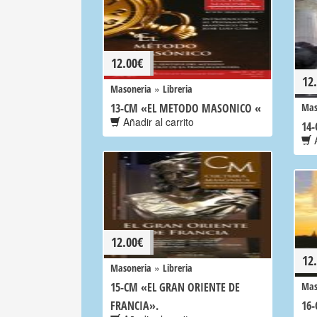
12.00
€
12
»
Masoneria
Libreria
13-CM «EL METODO MASONICO «
Mas
Añadir al carrito
14
A
12.00
€
12
»
Masoneria
Libreria
15-CM «EL GRAN ORIENTE DE
Mas
FRANCIA».
16-