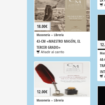
LA
A
18.00
€
»
Masoneria
Libreria
43-CM «MAESTRO MASÓN, EL
12
TERCER GRADO»
Añadir al carrito
Mas
44-
TR
IN
A
12.00
€
»
Masoneria
Libreria