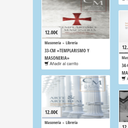
12.00
€
»
Masoneria
Libreria
12
33-CM «TEMPLARISMO Y
MASONERIA»
Mas
Añadir al carrito
34
MA
A
12.00
€
»
Masoneria
Libreria
12