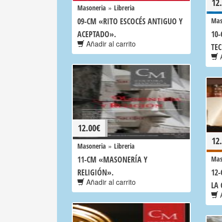
12
»
Masoneria
Libreria
09-CM «RITO ESCOCÉS ANTIGUO Y
Mas
ACEPTADO».
10
Añadir al carrito
TE
A
12.00
€
12
»
Masoneria
Libreria
11-CM «MASONERÍA Y
Mas
RELIGIÓN».
12
Añadir al carrito
LA 
A