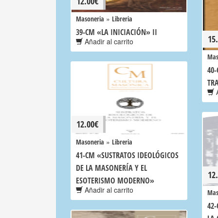
12.00
€
»
Masoneria
Libreria
39-CM «LA INICIACIÓN» II
15
Añadir al carrito
Mas
40
TR
A
12.00
€
»
Masoneria
Libreria
41-CM «SUSTRATOS IDEOLÓGICOS
DE LA MASONERÍA Y EL
12
ESOTERISMO MODERNO»
Añadir al carrito
Mas
42