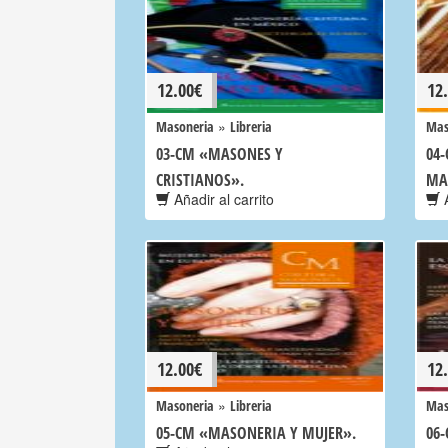
12.00
€
12
»
Masoneria
Libreria
Mas
03-CM «MASONES Y
04-
CRISTIANOS».
MA
Añadir al carrito
A
12.00
€
12
»
Masoneria
Libreria
Mas
05-CM «MASONERIA Y MUJER».
06