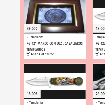
39.00
€
18.00
»
Templarios
Templa
RG-121 MARCO CON LUZ , CABALLEROS
RG-12
TEMPLARIOS
TEMPL
Añadir al carrito
Añad
18.00
€
26.00
»
»
Templarios
Temp