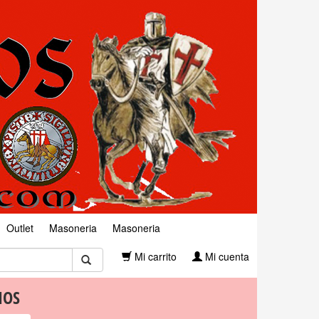
Outlet
Masoneria
Masoneria
Mi carrito
Mi cuenta
IOS