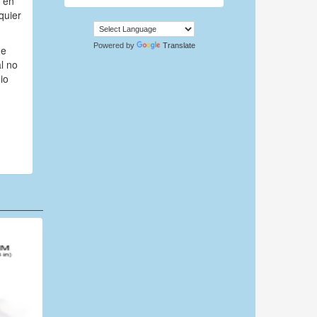
, en
quier
Powered by
Translate
ue
al no
io