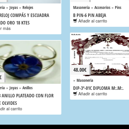
»
»
»
»
ria
Joyas
Relojes
Masoneria
Accesorios
Pins
 RELOJ COMPÁS Y ESCUADRA
B PIN-6 PIN ABEJA
Añadir al carrito
DO ORO 18 KTES
r más
48.00
€
€
»
Masoneria
»
»
ria
Joyas
Anillos
DIP-3º-01C DIPLOMA M:.M:.
Añadir al carrito
8 ANILLO PLATEADO CON FLOR
 OLVIDES
ir al carrito