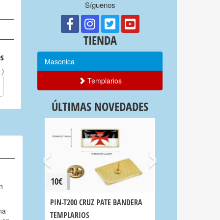
Síguenos
TIENDA
s
Masonica
)
o
Templarios
ÚLTIMAS NOVEDADES
‹
›
10€
n
PIN-T200 CRUZ PATE BANDERA
na
TEMPLARIOS