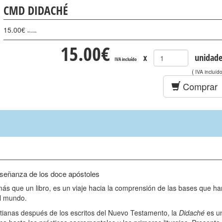
CMD DIDACHÉ
15.00
€
IVA incluído
15.00
€
x
unidade
IVA incluído
(
IVA incluíd
Comprar
señanza de los doce apóstoles
ás que un libro, es un viaje hacia la comprensión de las bases que ha
el mundo.
tianas después de los escritos del Nuevo Testamento, la
Didaché
es u