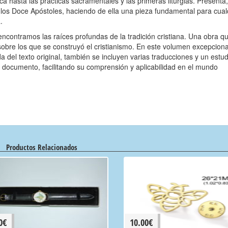
ca hasta las prácticas sacramentales y las primeras liturgias. Presenta
 los Doce Apóstoles, haciendo de ella una pieza fundamental para cual
.
encontramos las raíces profundas de la tradición cristiana. Una obra q
es sobre los que se construyó el cristianismo. En este volumen excepcion
 del texto original, también se incluyen varias traducciones y un estud
o documento, facilitando su comprensión y aplicabilidad en el mundo
Productos Relacionados
0
€
10.00
€