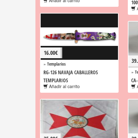
Añadir al carrito
100
A
16.00
€
39
»
Templarios
»
RG-126 NAVAJA CABALLEROS
T
TEMPLARIOS
CA-
Añadir al carrito
A