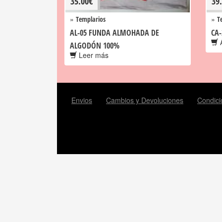
35.00
€
39
»
»
Templarios
T
AL-05 FUNDA ALMOHADA DE
CA-
A
ALGODÓN 100%
Leer más
Envios
Cambios y Devoluciones
Condici