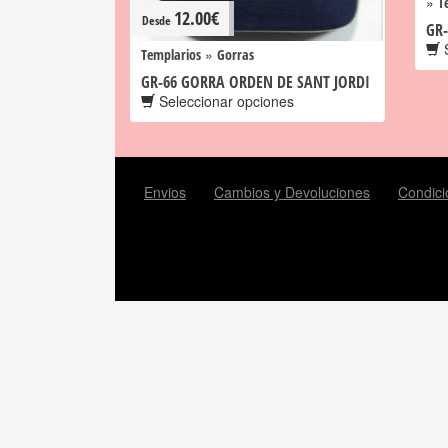
»
T
12.00
€
Desde
GR-
S
»
Templarios
Gorras
GR-66 GORRA ORDEN DE SANT JORDI
Seleccionar opciones
Envios
Cambios y Devoluciones
Condici