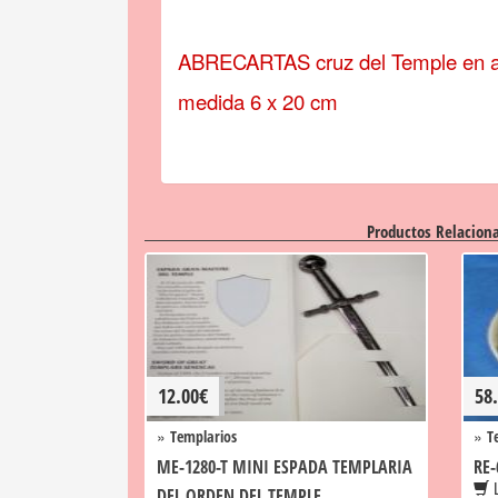
ABRECARTAS cruz del Temple en a
medida 6 x 20 cm
Productos Relacion
12.00
€
58
»
»
Templarios
T
ME-1280-T MINI ESPADA TEMPLARIA
RE-
L
DEL ORDEN DEL TEMPLE