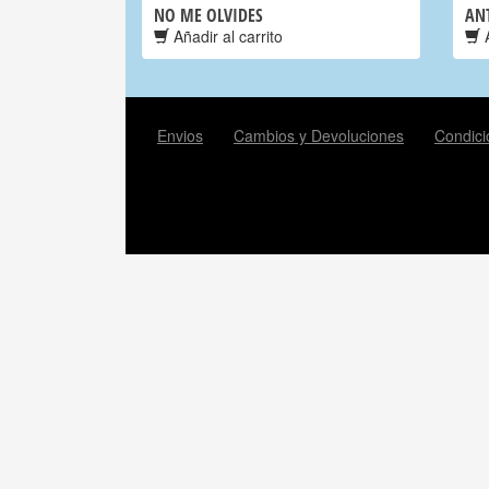
NO ME OLVIDES
ANT
Añadir al carrito
A
Envios
Cambios y Devoluciones
Condici