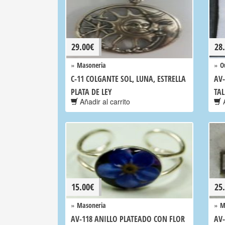
29.00
€
28
»
»
Masoneria
O
C-11 COLGANTE SOL, LUNA, ESTRELLA
AV
PLATA DE LEY
TAL
Añadir al carrito
A
15.00
€
25
»
»
Masoneria
M
AV-118 ANILLO PLATEADO CON FLOR
AV