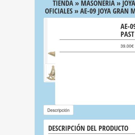
TIENDA
»
MASONERIA
»
JOYA
OFICIALES
» AE-09 JOYA GRAN 
AE-0
PAST
39.00
€
Descripción
DESCRIPCIÓN DEL PRODUCTO