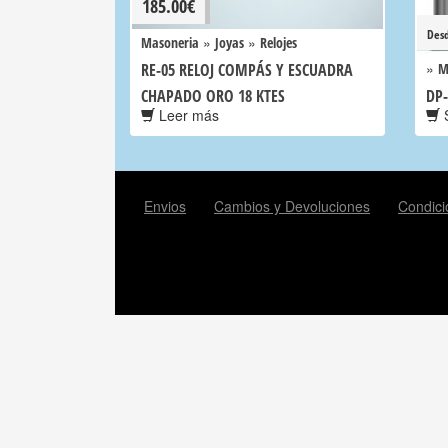
185.00
€
Des
»
»
Masoneria
Joyas
Relojes
»
RE-05 RELOJ COMPÁS Y ESCUADRA
M
CHAPADO ORO 18 KTES
DP
Leer más
S
Envios
Cambios y Devoluciones
Condici