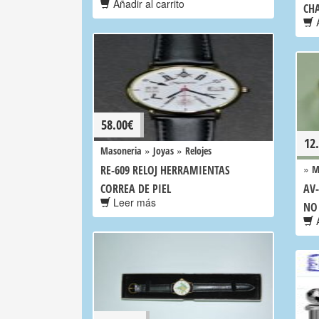
Añadir al carrito
CH
A
58.00
€
12
»
»
Masoneria
Joyas
Relojes
»
RE-609 RELOJ HERRAMIENTAS
M
CORREA DE PIEL
AV-
Leer más
NO
A