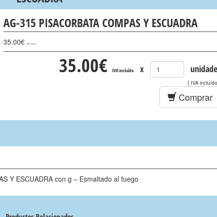
AG-315 PISACORBATA COMPAS Y ESCUADRA
35.00
€
IVA incluído
35.00
€
x
unidade
IVA incluído
(
IVA incluíd
Comprar
AS Y ESCUADRA con g – Esmaltado al fuego
Productos Relacionados