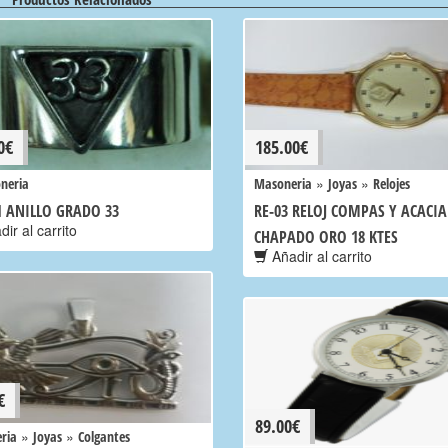
0
€
185.00
€
»
»
neria
Masoneria
Joyas
Relojes
1 ANILLO GRADO 33
RE-03 RELOJ COMPAS Y ACACIA
ir al carrito
CHAPADO ORO 18 KTES
Añadir al carrito
€
89.00
€
»
»
ria
Joyas
Colgantes