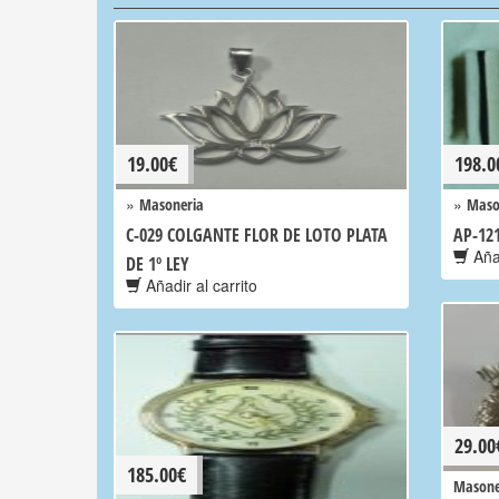
19.00
€
198.0
»
»
Masoneria
Maso
C-029 COLGANTE FLOR DE LOTO PLATA
AP-12
Añad
DE 1º LEY
Añadir al carrito
29.00
185.00
€
Masone