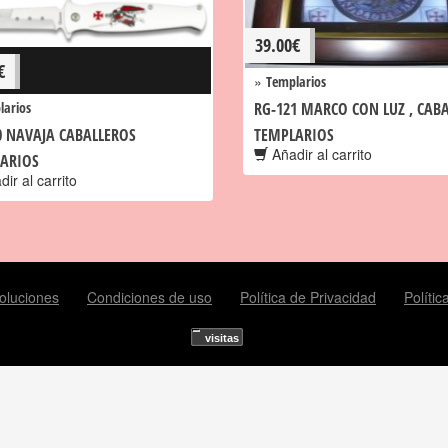
39.00
€
€
»
Templarios
larios
RG-121 MARCO CON LUZ , CAB
0 NAVAJA CABALLEROS
TEMPLARIOS
Añadir al carrito
ARIOS
ir al carrito
oluciones
Condiciones de uso
Política de Privacidad
Políti
visitas