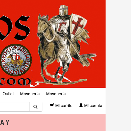
Outlet
Masoneria
Masoneria
Mi carrito
Mi cuenta
A Y