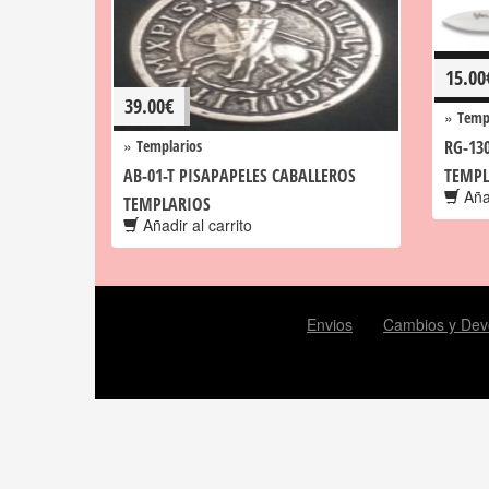
15.00
39.00
€
»
Temp
»
Templarios
RG-13
AB-01-T PISAPAPELES CABALLEROS
TEMPL
Añad
TEMPLARIOS
Añadir al carrito
Envios
Cambios y Dev