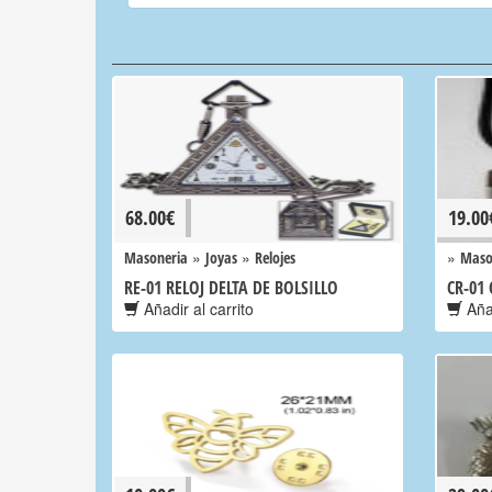
68.00
€
19.00
»
»
»
Masoneria
Joyas
Relojes
Maso
RE-01 RELOJ DELTA DE BOLSILLO
CR-01
Añadir al carrito
Añad