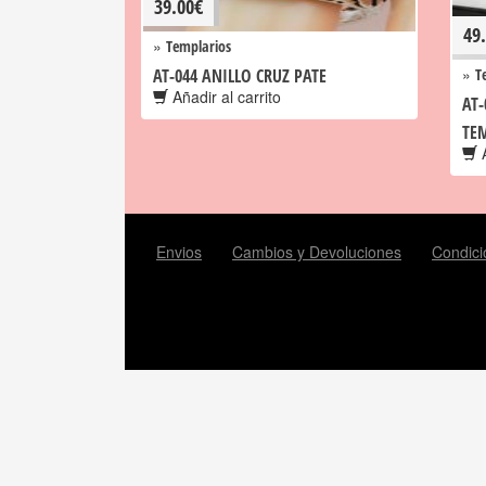
39.00
€
49
»
Templarios
»
AT-044 ANILLO CRUZ PATE
T
Añadir al carrito
AT-
TE
A
Envios
Cambios y Devoluciones
Condici