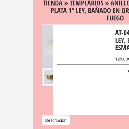
TIENDA
»
TEMPLARIOS
»
ANILL
PLATA 1ª LEY, BAÑADO EN O
FUEGO
AT-0
LEY,
ESMA
128.00
Descripción