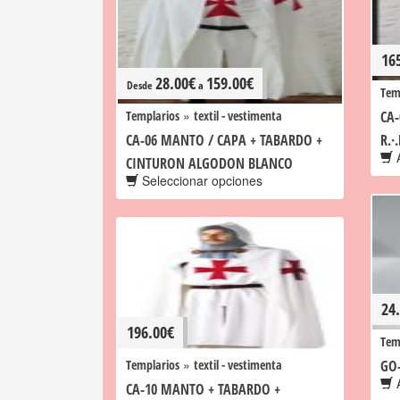
16
28.00
€
159.00
€
Desde
a
Tem
»
Templarios
textil - vestimenta
CA
CA-06 MANTO / CAPA + TABARDO +
R.·
A
CINTURON ALGODON BLANCO
Seleccionar opciones
24
196.00
€
Tem
»
Templarios
textil - vestimenta
GO
A
CA-10 MANTO + TABARDO +