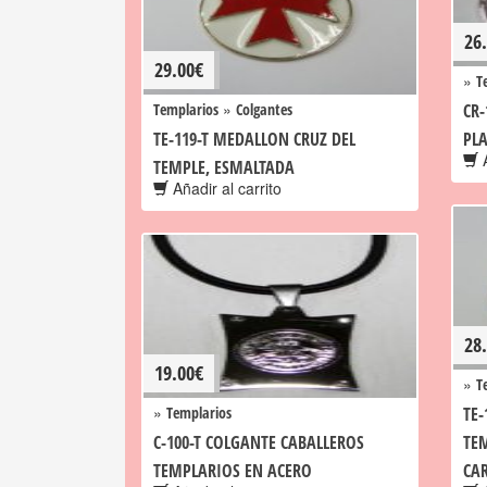
26
29.00
€
»
T
»
Templarios
Colgantes
CR-
TE-119-T MEDALLON CRUZ DEL
PLA
A
TEMPLE, ESMALTADA
Añadir al carrito
28
19.00
€
»
T
»
Templarios
TE
C-100-T COLGANTE CABALLEROS
TEM
TEMPLARIOS EN ACERO
CA