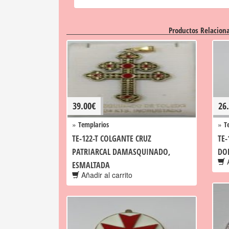
Productos Relacion
39.00
€
26
»
»
Templarios
T
TE-122-T COLGANTE CRUZ
TE
PATRIARCAL DAMASQUINADO,
DO
A
ESMALTADA
Añadir al carrito