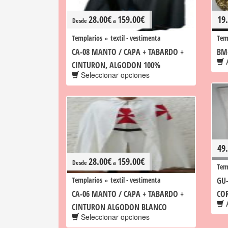
28.00
€
159.00
€
19
Desde
a
»
Templarios
textil - vestimenta
Tem
CA-08 MANTO / CAPA + TABARDO +
BM
A
CINTURON, ALGODON 100%
Seleccionar opciones
49
28.00
€
159.00
€
Desde
a
Tem
»
Templarios
textil - vestimenta
GU-
CA-06 MANTO / CAPA + TABARDO +
CO
A
CINTURON ALGODON BLANCO
Seleccionar opciones