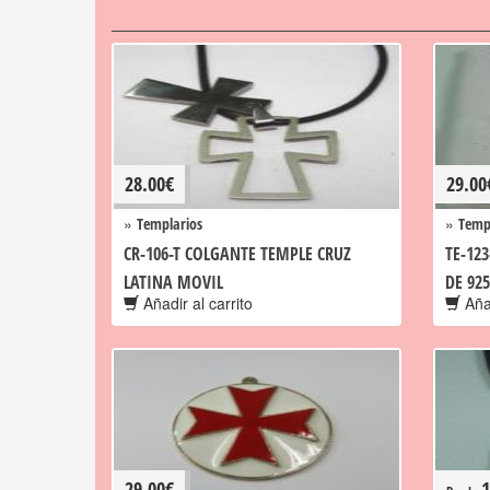
28.00
€
29.00
»
»
Templarios
Temp
CR-106-T COLGANTE TEMPLE CRUZ
TE-12
LATINA MOVIL
DE 92
Añadir al carrito
Añad
29.00
€
1