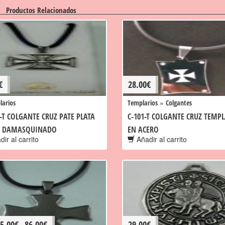
Productos Relacionados
€
28.00
€
»
larios
Templarios
Colgantes
3-T COLGANTE CRUZ PATE PLATA
C-101-T COLGANTE CRUZ TEMPL
5 DAMASQUINADO
EN ACERO
ir al carrito
Añadir al carrito
5.00
€
86.00
€
29.00
€