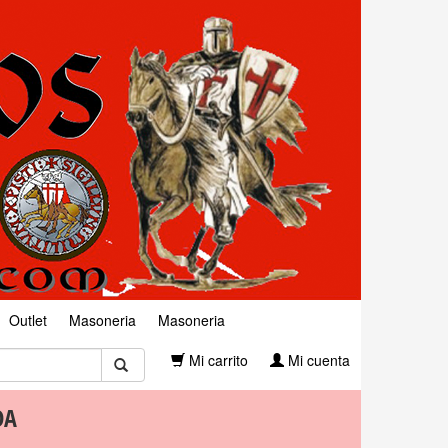
Outlet
Masoneria
Masoneria
Mi carrito
Mi cuenta
DA