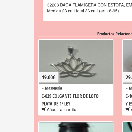
32203 DAGA FLAMIGERA CON ESTOPA, EM
Medida 23 cmt total 36 cmt (art 18-95)
Productos Relacion
19.00
€
29
»
»
Masoneria
M
C-029 COLGANTE FLOR DE LOTO
C-1
PLATA DE 1º LEY
Y E
Añadir al carrito
A