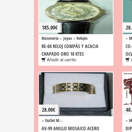
185.00
€
28
»
»
»
Masoneria
Joyas
Relojes
M
RE-04 RELOJ COMPÁS Y ACACIA
CO
CHAPADO ORO 18 KTES
OLV
Añadir al carrito
A
28.00
€
48
»
»
Outlet M.·.
M
AV-99 ANILLO MOSAICO ACERO
DIP