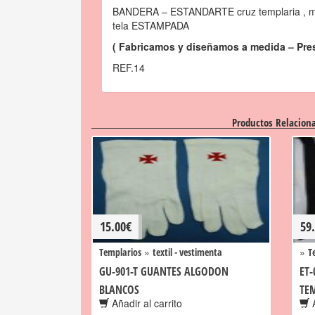
BANDERA – ESTANDARTE cruz templaria , me
tela ESTAMPADA
( Fabricamos y diseñamos a medida – Pre
REF.14
Productos Relacion
15.00
€
59
»
»
Templarios
textil - vestimenta
T
GU-901-T GUANTES ALGODON
ET-
BLANCOS
TE
Añadir al carrito
A