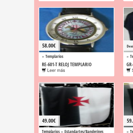
58.00
€
Des
»
»
Templarios
T
RE-601-T RELOJ TEMPLARIO
GR-
Leer más
S
49.00
€
59
»
»
Templarios
Estandartes/Banderines
T