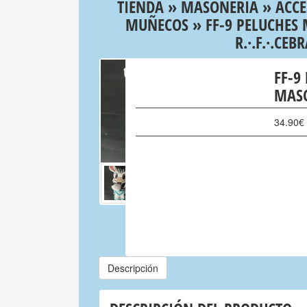
TIENDA
»
MASONERIA
»
ACCE
MUÑECOS
» FF-9 PELUCHES
R.·.F.·.CEB
FF-9
MASO
34.90
€
Descripción