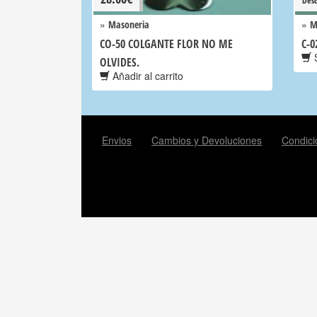
Des
»
»
Masoneria
M
CO-50 COLGANTE FLOR NO ME
C-0
S
OLVIDES.
Añadir al carrito
Envios
Cambios y Devoluciones
Condici