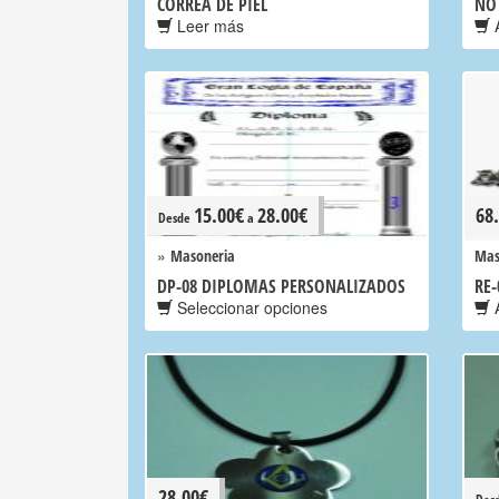
CORREA DE PIEL
NO
Leer más
A
15.00
€
28.00
€
68
Desde
a
»
Masoneria
Mas
DP-08 DIPLOMAS PERSONALIZADOS
RE-
Seleccionar opciones
A
28.00
€