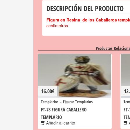
DESCRIPCIÓN DEL PRODUCTO
Figura en Resina de los Caballeros templ
centimetros
Productos Relacion
16.00
€
12
»
Templarios
Figuras Templarios
Tem
FT-78 FIGURA CABALLERO
FT-
TEMPLARIO
TE
Añadir al carrito
A