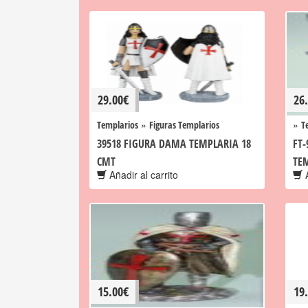
29.00
€
26
»
»
Templarios
Figuras Templarios
T
39518 FIGURA DAMA TEMPLARIA 18
FT-
CMT
TE
Añadir al carrito
A
15.00
€
19