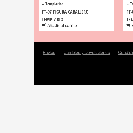
»
»
Templarios
T
FT-97 FIGURA CABALLERO
FT-
TEMPLARIO
TE
Añadir al carrito
A
Envios
Cambios y Devoluciones
Condici