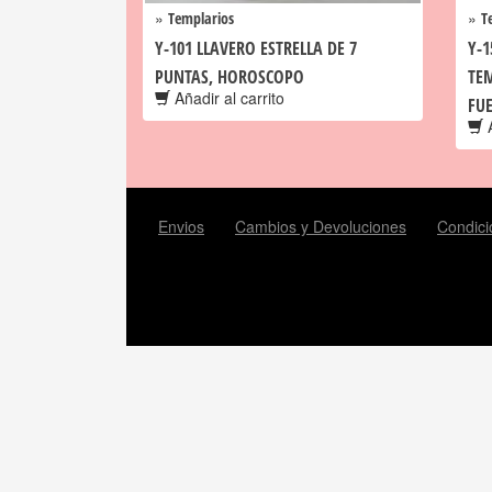
»
»
Templarios
T
Y-101 LLAVERO ESTRELLA DE 7
Y-1
PUNTAS, HOROSCOPO
TE
Añadir al carrito
FU
A
Envios
Cambios y Devoluciones
Condici