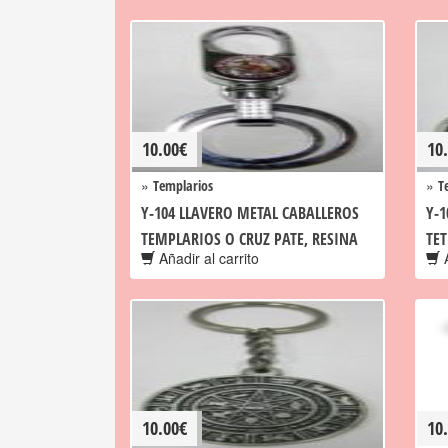
10.00
€
10
»
»
Templarios
T
Y-104 LLAVERO METAL CABALLEROS
Y-
TEMPLARIOS O CRUZ PATE, RESINA
TE
Añadir al carrito
A
10.00
€
10