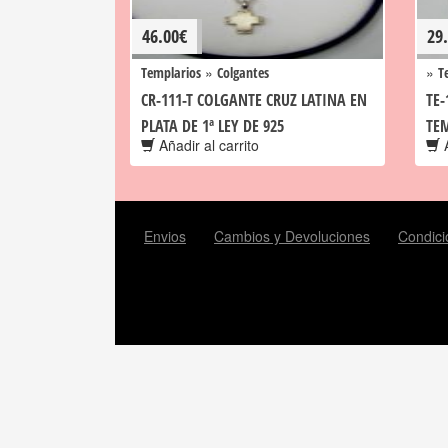
46.00
€
29
»
»
Templarios
Colgantes
T
CR-111-T COLGANTE CRUZ LATINA EN
TE-
PLATA DE 1ª LEY DE 925
TE
Añadir al carrito
A
Envios
Cambios y Devoluciones
Condici