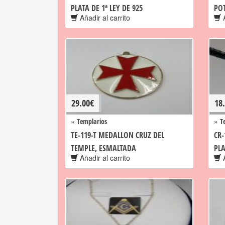
PLATA DE 1ª LEY DE 925
PO
Añadir al carrito
A
29.00
€
18
»
»
Templarios
T
TE-119-T MEDALLON CRUZ DEL
CR-
TEMPLE, ESMALTADA
PLA
Añadir al carrito
A