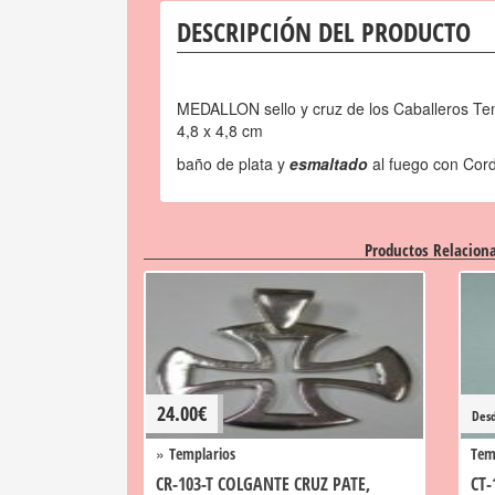
DESCRIPCIÓN DEL PRODUCTO
MEDALLON sello y cruz de los Caballeros Te
4,8 x 4,8 cm
baño de plata y
esmaltado
al fuego con Cor
Productos Relacion
24.00
€
Des
»
Templarios
Tem
CR-103-T COLGANTE CRUZ PATE,
CT-