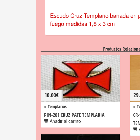
Escudo Cruz Templario bañada en p
fuego medidas 1,8 x 3 cm
Productos Relacion
10.00
€
29
»
»
Templarios
T
PIN-201 CRUZ PATE TEMPLARIA
CR-
Añadir al carrito
TE
A