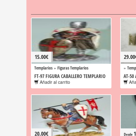
15.00
€
29.00
»
»
Templarios
Figuras Templarios
Temp
FT-97 FIGURA CABALLERO TEMPLARIO
AT-50
Añadir al carrito
Añad
20.00
€
1
Desde