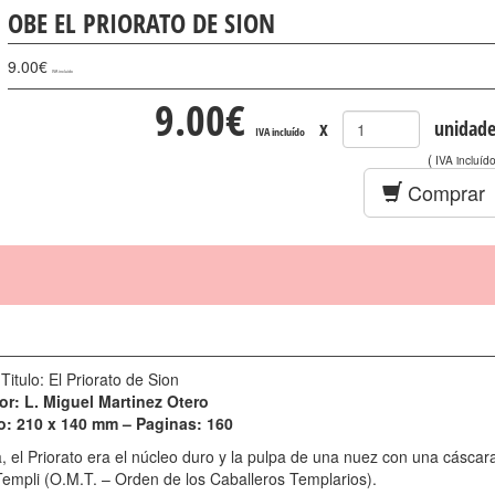
OBE EL PRIORATO DE SION
9.00
€
IVA incluído
9.00
€
x
unidade
IVA incluído
(
IVA incluíd
Comprar
Titulo: El Priorato de Sion
or: L. Miguel Martinez Otero
: 210 x 140 mm – Paginas: 160
, el Priorato era el núcleo duro y la pulpa de una nuez con una cáscar
 Templi (O.M.T. – Orden de los Caballeros Templarios).