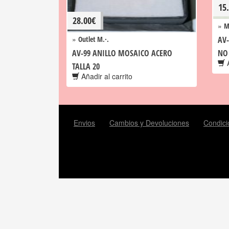
15
28.00
€
»
M
»
Outlet M.·.
AV-
AV-99 ANILLO MOSAICO ACERO
NO
A
TALLA 20
Añadir al carrito
Envios
Cambios y Devoluciones
Condici