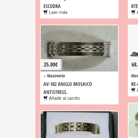
ESCUDRA
KTE
Leer más
A
25.00
€
68
»
Masoneria
Mas
AV-102 ANILLO MOSAICO
RE-
A
ANTISTRESS.
Añadir al carrito