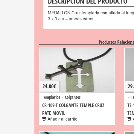
DESCRIPCIÓN DEL PRODUCTO
MEDALLON Cruz templaria esmaltada al fuego
3 x 3 cm – ambas caras
Productos Relacion
24.00
€
29
»
»
Templarios
Colgantes
T
CR-109-T COLGANTE TEMPLE CRUZ
TE-
PATE MOVIL
TE
Añadir al carrito
A