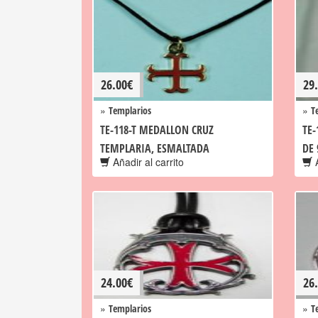
26.00
€
29
»
»
Templarios
T
TE-118-T MEDALLON CRUZ
TE-
TEMPLARIA, ESMALTADA
DE
Añadir al carrito
A
24.00
€
26
»
»
Templarios
T