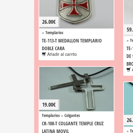
26.00
€
59
»
Templarios
»
TE-113-T MEDALLON TEMPLARIO
T
DOBLE CARA
TE-
Añadir al carrito
DE 
BR
A
19.00
€
»
Templarios
Colgantes
26
CR-108-T COLGANTE TEMPLE CRUZ
»
LATINA MOVIL
T