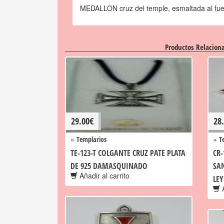
MEDALLON cruz del temple, esmaltada al fu
Productos Relacion
29.00
€
28
»
»
Templarios
T
TE-123-T COLGANTE CRUZ PATE PLATA
CR-
DE 925 DAMASQUINADO
SA
Añadir al carrito
LEY
A