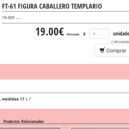
FT-61 FIGURA CABALLERO TEMPLARIO
19.00
€
IVA incluído
19.00
€
x
unidade
IVA incluído
(
IVA incluíd
Comprar
s, medidas 17
x 7
Productos Relacionados