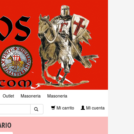
Outlet
Masoneria
Masoneria
Mi carrito
Mi cuenta
ARIO