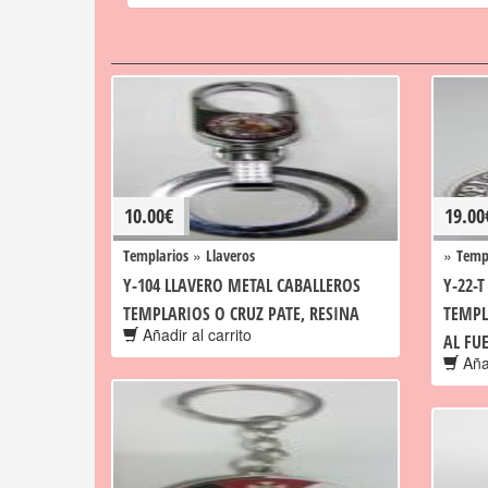
10.00
€
19.00
»
»
Templarios
Llaveros
Temp
Y-104 LLAVERO METAL CABALLEROS
Y-22-
TEMPLARIOS O CRUZ PATE, RESINA
TEMPL
Añadir al carrito
AL FU
Añad