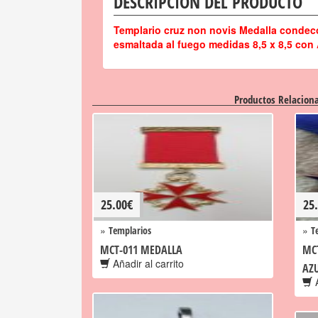
DESCRIPCIÓN DEL PRODUCTO
Templario cruz non novis Medalla condec
esmaltada al fuego medidas 8,5 x 8,5 con A
Productos Relacion
25.00
€
25
»
»
Templarios
T
MCT-011 MEDALLA
MC
Añadir al carrito
AZ
A