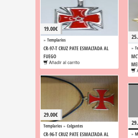
19.00
€
25
»
Templarios
»
CR-97-T CRUZ PATE ESMALTADA AL
T
FUEGO
MC
Añadir al carrito
ME
A
29.00
€
29
»
Templarios
Colgantes
»
CR-96-T CRUZ PATE ESMALTADA AL
M