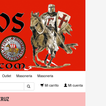
Outlet
Masoneria
Masoneria
Mi carrito
Mi cuenta
CRUZ