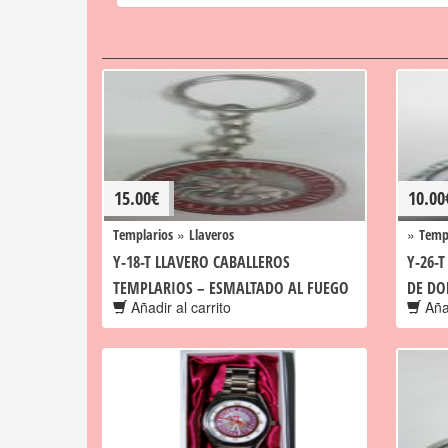
15.00
€
10.00
»
»
Templarios
Llaveros
Temp
Y-18-T LLAVERO CABALLEROS
Y-26-
TEMPLARIOS – ESMALTADO AL FUEGO
DE DO
Añadir al carrito
Añad