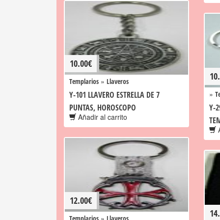
10.00
€
10
»
Templarios
Llaveros
»
Y-101 LLAVERO ESTRELLA DE 7
T
PUNTAS, HOROSCOPO
Y-2
Añadir al carrito
TEM
A
12.00
€
14
»
Templarios
Llaveros