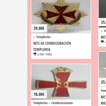
25
39.00
€
»
T
»
Templarios
MC
A
MTC-03 CONDECORACIÓN
TEMPLARIA
Leer más
25
Tem
18.00
€
MC
»
Templarios
Condecoraciones
ME