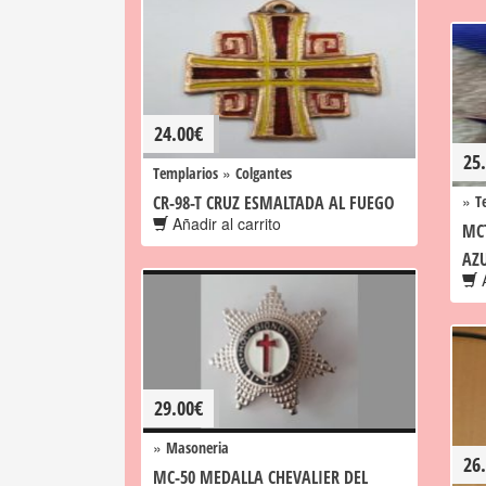
24.00
€
25
»
Templarios
Colgantes
»
CR-98-T CRUZ ESMALTADA AL FUEGO
T
Añadir al carrito
MC
AZ
A
29.00
€
»
Masoneria
26
MC-50 MEDALLA CHEVALIER DEL