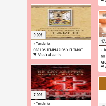
A
9.00
€
17
»
Templarios
»
OBE LOS TEMPLARIOS Y EL TAROT
T
Añadir al carrito
MT
AL
A
7.00
€
»
Templarios